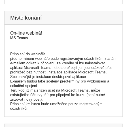
Místo konání
On-line webinář
MS Teams
Připojení do webináře:
před termínem webináře bude registrovaným účastníkům zaslán
e-mailem odkaz k připojení, ze kterého si lze nainstalovat
aplikaci Microsoft Teams nebo se připojit jen jednorázově přes
prohlížeč bez nutnosti instalace aplikace Microsoft Teams.
Spolehlivější je instalace desktopové aplikace.
E-mailem budou také sděleny předtermíny pro vyzkoušení a
odladění spojení.
Ten, kdo již má zřízen účet na Microsoft Teams, může
existujícího účtu využít pro připojení ke kurzu (není nutné
zřizovat nový účet).
Připojení ke kurzu bude umožněno pouze registrovaným
účastníkům.