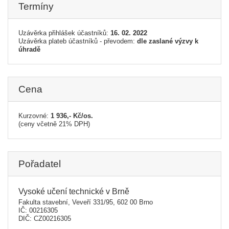
Termíny
Uzávěrka přihlášek účastníků:
16. 02. 2022
Uzávěrka plateb účastníků - převodem:
dle zaslané výzvy k
úhradě
Cena
Kurzovné:
1 936,- Kč/os.
(ceny včetně 21% DPH)
Pořadatel
Vysoké učení technické v Brně
Fakulta stavební, Veveří 331/95, 602 00 Brno
IČ: 00216305
DIČ: CZ00216305