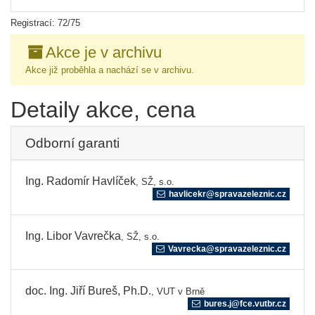
Registrací: 72/75
Akce je v archivu
Akce již proběhla a nachází se v archivu.
Detaily akce, cena
Odborní garanti
Ing. Radomír Havlíček
, SŽ, s.o.
havlicekr@spravazeleznic.cz
Ing. Libor Vavrečka
, SŽ, s.o.
Vavrecka@spravazeleznic.cz
doc. Ing. Jiří Bureš, Ph.D.
, VUT v Brně
bures.j@fce.vutbr.cz