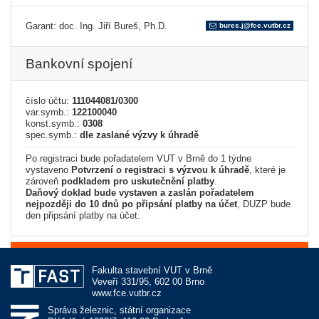
Garant: doc. Ing. Jiří Bureš, Ph.D.
bures.j@fce.vutbr.cz
Bankovní spojení
číslo účtu:
111044081/0300
var.symb.:
122100040
konst.symb.:
0308
spec.symb.:
dle zaslané výzvy k úhradě
Po registraci bude pořadatelem VUT v Brně do 1 týdne
vystaveno
Potvrzení o registraci s výzvou k úhradě
, které je
zároveň
podkladem pro uskutečnění platby
.
Daňový doklad bude vystaven a zaslán pořadatelem
nejpozději do 10 dnů po připsání platby na účet
, DUZP bude
den připsání platby na účet.
Fakulta stavební VUT v Brně
Veveří 331/95, 602 00 Brno
www.fce.vutbr.cz
Správa železnic, státní organizace