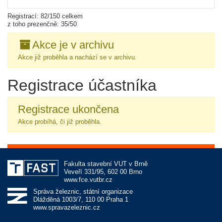
Registrací: 82/150 celkem
z toho prezenčně: 35/50
Akce je v archivu
Akce již proběhla a nachází se v archivu.
Registrace účastníka
Registrace ukončena
Akce probíhá, či již proběhla.
Fakulta stavební VUT v Brně
Veveří 331/95, 602 00 Brno
www.fce.vutbr.cz
Správa železnic, státní organizace
Dlážděná 1003/7, 110 00 Praha 1
www.spravazeleznic.cz