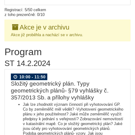
Registrací: 5/50 celkem
z toho prezenčně: 0/10
Akce je v archivu
Akce již proběhla a nachází se v archivu.
Program
ST 14.2.2024
10:00 - 11:50
Složitý geometrický plán. Typy
geometrických plánů- §79 vyhlášky č.
357/2013 Sb. a přílohy vyhlášky
Jak lze zhodnotit význam činností při vyhotovování GP.
Co by zeměměřič měl vědět? -Vyhotovení geometrického
plánu x jeho použitelnost? Jaké může zeměměřič využít
předpisy k jednání s veřejností? Zobrazování nemovitostí
v katastrální mapě. Co je složitý geometrický plán? Jaké
jsou účely pro vyhotovování geometrických plánů.
Podoba geometrických plánů- vzory. Jak jsou