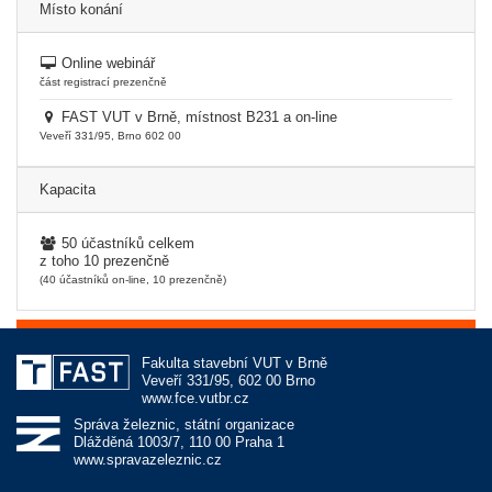
Místo konání
Online webinář
část registrací prezenčně
FAST VUT v Brně, místnost B231 a on-line
Veveří 331/95, Brno 602 00
Kapacita
50 účastníků celkem
z toho 10 prezenčně
(40 účastníků on-line, 10 prezenčně)
Fakulta stavební VUT v Brně
Veveří 331/95, 602 00 Brno
www.fce.vutbr.cz
Správa železnic, státní organizace
Dlážděná 1003/7, 110 00 Praha 1
www.spravazeleznic.cz