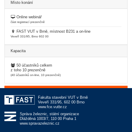
Místo konání
Online webinář
část registrací prezenčně
FAST VUT v Brně, místnost B231 a on-line
Veveří 331/95, Brno 602 00
Kapacita
50 účastníků celkem
z toho 10 prezenčně
(40 účastníků on-line, 10 prezenčně)
Fakulta stavební VUT v Brně
Veveří 331/95, 602 00 Brno
www.fce.vutbr.cz
Správa železnic, státní organizace
Dlážděná 1003/7, 110 00 Praha 1
www.spravazeleznic.cz