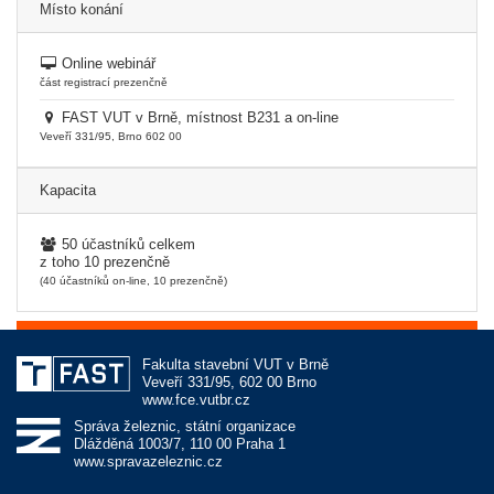
Místo konání
Online webinář
část registrací prezenčně
FAST VUT v Brně, místnost B231 a on-line
Veveří 331/95, Brno 602 00
Kapacita
50 účastníků celkem
z toho 10 prezenčně
(40 účastníků on-line, 10 prezenčně)
Fakulta stavební VUT v Brně
Veveří 331/95, 602 00 Brno
www.fce.vutbr.cz
Správa železnic, státní organizace
Dlážděná 1003/7, 110 00 Praha 1
www.spravazeleznic.cz