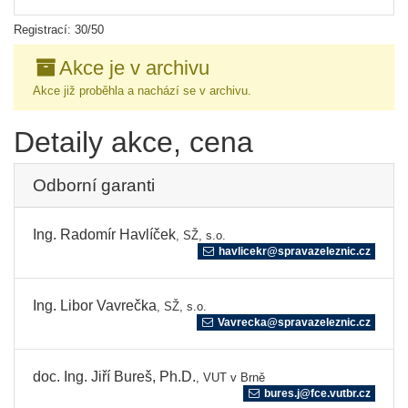
Registrací: 30/50
Akce je v archivu
Akce již proběhla a nachází se v archivu.
Detaily akce, cena
Odborní garanti
Ing. Radomír Havlíček
, SŽ, s.o.
havlicekr@spravazeleznic.cz
Ing. Libor Vavrečka
, SŽ, s.o.
Vavrecka@spravazeleznic.cz
doc. Ing. Jiří Bureš, Ph.D.
, VUT v Brně
bures.j@fce.vutbr.cz