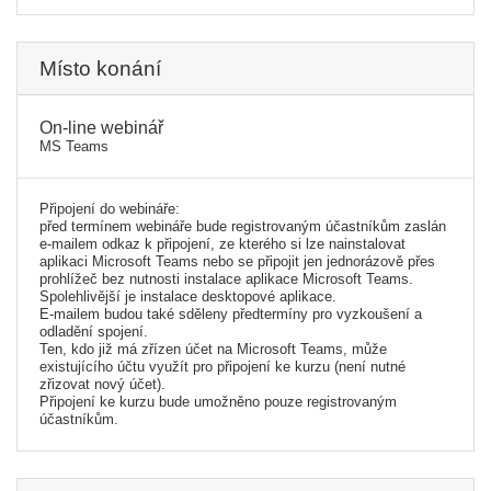
Místo konání
On-line webinář
MS Teams
Připojení do webináře:
před termínem webináře bude registrovaným účastníkům zaslán
e-mailem odkaz k připojení, ze kterého si lze nainstalovat
aplikaci Microsoft Teams nebo se připojit jen jednorázově přes
prohlížeč bez nutnosti instalace aplikace Microsoft Teams.
Spolehlivější je instalace desktopové aplikace.
E-mailem budou také sděleny předtermíny pro vyzkoušení a
odladění spojení.
Ten, kdo již má zřízen účet na Microsoft Teams, může
existujícího účtu využít pro připojení ke kurzu (není nutné
zřizovat nový účet).
Připojení ke kurzu bude umožněno pouze registrovaným
účastníkům.