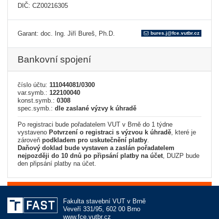
DIČ: CZ00216305
Garant: doc. Ing. Jiří Bureš, Ph.D.
bures.j@fce.vutbr.cz
Bankovní spojení
číslo účtu:
111044081/0300
var.symb.:
122100040
konst.symb.:
0308
spec.symb.:
dle zaslané výzvy k úhradě
Po registraci bude pořadatelem VUT v Brně do 1 týdne
vystaveno
Potvrzení o registraci s výzvou k úhradě
, které je
zároveň
podkladem pro uskutečnění platby
.
Daňový doklad bude vystaven a zaslán pořadatelem
nejpozději do 10 dnů po připsání platby na účet
, DUZP bude
den připsání platby na účet.
Fakulta stavební VUT v Brně
Veveří 331/95, 602 00 Brno
www.fce.vutbr.cz