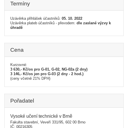
Termíny
Uzávěrka přihlášek účastníků:
05. 10. 2022
Uzávěrka plateb účastníků - převodem:
dle zaslané výzvy k
úhradě
Cena
Kurzovné:
3 630,- Kč/os pro G-01, G-02, NG-02a (2 dny)
3 146,- Kč/os jen pro G-03 (2 dny - 2 hod.)
(ceny včetně 21% DPH)
Pořadatel
Vysoké učení technické v Brně
Fakulta stavební, Veveří 331/95, 602 00 Brno
IČ: 00216305