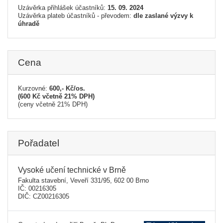
Uzávěrka přihlášek účastníků:
15. 09. 2024
Uzávěrka plateb účastníků - převodem:
dle zaslané výzvy k
úhradě
Cena
Kurzovné:
600,- Kč/os.
(600 Kč včetně 21% DPH)
(ceny včetně 21% DPH)
Pořadatel
Vysoké učení technické v Brně
Fakulta stavební, Veveří 331/95, 602 00 Brno
IČ: 00216305
DIČ: CZ00216305