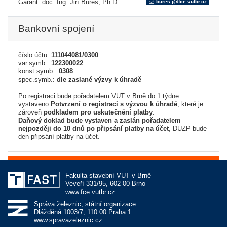
Garant: doc. Ing. Jiří Bureš, Ph.D.
bures.j@fce.vutbr.cz
Bankovní spojení
číslo účtu:
111044081/0300
var.symb.:
122300022
konst.symb.:
0308
spec.symb.:
dle zaslané výzvy k úhradě
Po registraci bude pořadatelem VUT v Brně do 1 týdne
vystaveno
Potvrzení o registraci s výzvou k úhradě
, které je
zároveň
podkladem pro uskutečnění platby
.
Daňový doklad bude vystaven a zaslán pořadatelem
nejpozději do 10 dnů po připsání platby na účet
, DUZP bude
den připsání platby na účet.
Fakulta stavební VUT v Brně
Veveří 331/95, 602 00 Brno
www.fce.vutbr.cz
Správa železnic, státní organizace
Dlážděná 1003/7, 110 00 Praha 1
www.spravazeleznic.cz