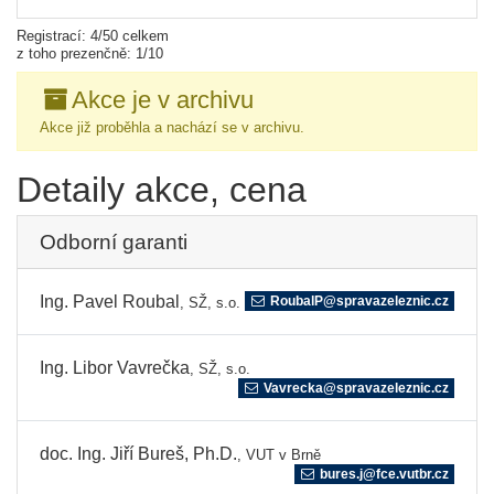
Registrací: 4/50 celkem
z toho prezenčně: 1/10
Akce je v archivu
Akce již proběhla a nachází se v archivu.
Detaily akce, cena
Odborní garanti
Ing. Pavel Roubal
RoubalP@spravazeleznic.cz
, SŽ, s.o.
Ing. Libor Vavrečka
, SŽ, s.o.
Vavrecka@spravazeleznic.cz
doc. Ing. Jiří Bureš, Ph.D.
, VUT v Brně
bures.j@fce.vutbr.cz