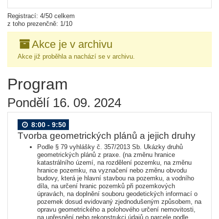
Registrací: 4/50 celkem
z toho prezenčně: 1/10
Akce je v archivu
Akce již proběhla a nachází se v archivu.
Program
Pondělí 16. 09. 2024
8:00 - 9:50
Tvorba geometrických plánů a jejich druhy
Podle § 79 vyhlášky č. 357/2013 Sb. Ukázky druhů
geometrických plánů z praxe. (na změnu hranice
katastrálního území, na rozdělení pozemku, na změnu
hranice pozemku, na vyznačení nebo změnu obvodu
budovy, která je hlavní stavbou na pozemku, a vodního
díla, na určení hranic pozemků při pozemkových
úpravách, na doplnění souboru geodetických informací o
pozemek dosud evidovaný zjednodušeným způsobem, na
opravu geometrického a polohového určení nemovitosti,
na upřesnění nebo rekonstrukci údajů o parcele podle